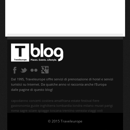
Dal 1995, Traveleurope offre servizi di prenotazione di hotel e servizi
turistici su Internet. Da qualche anno vi racconta anche l'Europa
dalle pagine di questo blog!
capodanno
concerti
costiera amalfitana
estate
festival
fiere
gastronomia
guide
inghilterra
lombardia
londra
milano
musei
parigi
roma
sagre
sciare
spiagge
toscana
trentino
venezia
viaggi
voli
© 2015 Traveleurope