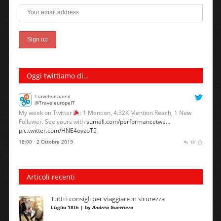
Oggi twittiamo di…
Traveleurope.it
@TraveleuropeIT
My week on Twitter
: 1 Mention, 4.32K Mention Reach, 1 New
Follower. See yours with
sumall.com/performancetwe…
pic.twitter.com/HNE4ovzoT5
18:00 · 2 Ottobre 2019
Articoli recenti
Tutti i consigli per viaggiare in sicurezza
Luglio 18th | by
Andrea Guerriero