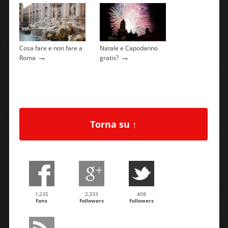
Cosa fare e non fare a
Natale e Capodanno
→
→
Roma
gratis?
Torna su ↑
1,235
2,333
408
Fans
Followers
Followers