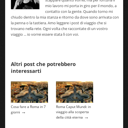
scappare quanto vorrei, ma per fortuna il
mio lavoro mi porta in giro per il mondo, a
contatto con la gente. Quando torno mi
chiudo dentro la mia stanza e ritorno da dove sono arrivata con
la penna o la tastiera. Amo leggere i post di viaggio che si
trovano nella rete. Ogni volta che raccontate di un vostro
viaggio ... io vorrei essere stata lì con voi.
Altri post che potrebbero
interessarti
Cosa fare a Roma in 7
Roma Caput Mundi: in
→
viaggio alla scoperta
giorni
→
della città eterna