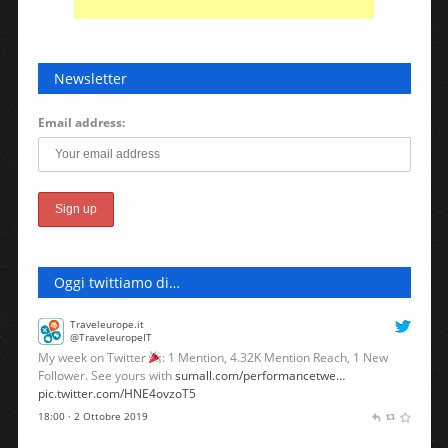
Newsletter
Email address:
Oggi twittiamo di…
Traveleurope.it
@TraveleuropeIT
My week on Twitter
: 1 Mention, 4.32K Mention Reach, 1 New
Follower. See yours with
sumall.com/performancetwe…
pic.twitter.com/HNE4ovzoT5
18:00 · 2 Ottobre 2019