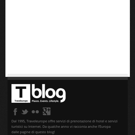
Dal 1995, Traveleurope offre servizi di prenotazione di hotel e servizi
turistici su Internet. Da qualche anno vi racconta anche l'Europa
dalle pagine di questo blog!