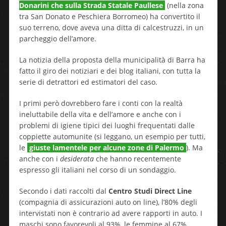
Donarini che sulla Strada Statale Paullese
(nella zona
tra San Donato e Peschiera Borromeo) ha convertito il
suo terreno, dove aveva una ditta di calcestruzzi, in un
parcheggio dell’amore.
La notizia della proposta della municipalità di Barra ha
fatto il giro dei notiziari e dei blog italiani, con tutta la
serie di detrattori ed estimatori del caso.
I primi però dovrebbero fare i conti con la realtà
ineluttabile della vita e dell’amore e anche con i
problemi di igiene tipici dei luoghi frequentati dalle
coppiette automunite (si leggano, un esempio per tutti,
le
giuste lamentele per alcune zone di Palermo
). Ma
anche con i
desiderata
che hanno recentemente
espresso gli italiani nel corso di un sondaggio.
Secondo i dati raccolti dal
Centro Studi Direct Line
(compagnia di assicurazioni auto on line), l’80% degli
intervistati non è contrario ad avere rapporti in auto. I
maschi sono favorevoli al 93%, le femmine al 67%.