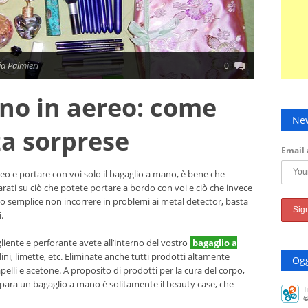
ia Palmieri
0
no in aereo: come
New
za sorprese
Email 
o e portare con voi solo il bagaglio a mano, è bene che
arati su ciò che potete portare a bordo con voi e ciò che invece
o semplice non incorrere in problemi ai metal detector, basta
.
gliente e perforante avete all’interno del vostro
bagaglio a
ellini, limette, etc. Eliminate anche tutti prodotti altamente
Ogg
pelli e acetone. A proposito di prodotti per la cura del corpo,
para un bagaglio a mano è solitamente il beauty case, che
T
@