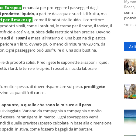
My wee
Reach,
ne Europea
emanata per proteggere i passeggeri dagli
sumal
di prodotto liquido
, a partire da acqua e succhi di frutta, ma
pic.tw
i per il make up
, come il fondotinta liquido, il correttore
18:00 ·
i prodotti simili, come i profumi, le creme per il corpo, il tonico, il
ntifricio e così via, subisce delle restrizioni ben precise. Devono
randi di 100ml
e messi all’interno di una bustina di plastica
uperiore a 1 litro, ovvero più o meno di misura 18×20 cm, da
Art
r. Ogni passeggero può usufruire di una sola bustina.
e di prodotti solidi. Prediligete le saponette ai saponi liquidi,
i fard, le terre e le ciprie. I rossetti, i lucida labbra e i
tà, molto spesso, di dover risparmiare sul peso,
prediligete
zino la quantità di carico.
appunto, a quelle che sono le misure e il peso
ui viaggiate. Variano da compagnia a compagnia e molto
d essere intransigenti in merito. Ogni sovrappeso verrà
ndi di quelle previste (spesso calcolate in base alla dimensione
o spediti in stiva, come fossero bagagli da imbarcare.