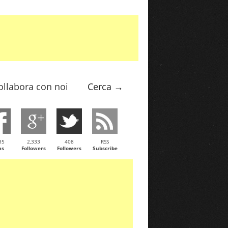
ollabora con noi
Cerca →
35
2,333
408
RSS
ns
Followers
Followers
Subscribe