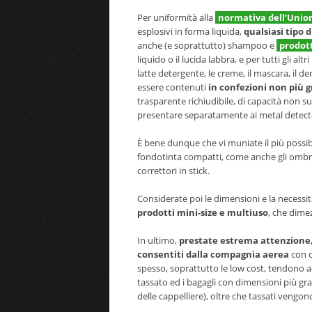
Per uniformità alla
normativa dell’Unio
esplosivi in forma liquida,
qualsiasi tipo 
anche (e soprattutto) shampoo e
prodott
liquido o il lucida labbra, e per tutti gli altr
latte detergente, le creme, il mascara, il de
essere contenuti
in confezioni non più g
trasparente richiudibile, di capacità non s
presentare separatamente ai metal detecto
È bene dunque che vi muniate il più possibil
fondotinta compatti, come anche gli ombretti, 
correttori in stick.
Considerate poi le dimensioni e la necessi
prodotti mini-size e multiuso
, che dimez
In ultimo,
prestate estrema attenzione, 
consentiti dalla compagnia aerea
con c
spesso, soprattutto le low cost, tendono a
tassato ed i bagagli con dimensioni più gra
delle cappelliere), oltre che tassati vengon