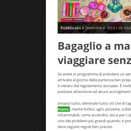
Pubblicato il
Dicembre 4, 2013 |
da Giul
Bagaglio a ma
viaggiare sen
Se avete in programma di prendere un aere
arriviate al giorno della partenza ben prep
è vietato dal regolamento europeo. È molt
prestare attenzione ad alcuni accorgimenti
Innanzi tutto, eliminate tutto ciò che di ta
mano
: niente forbici, aghi, pinzette, colt
infiammabili, come accendini, lacca per i ca
uno dei problemi più grandi quando si pre
deve seguire regole ben precise.