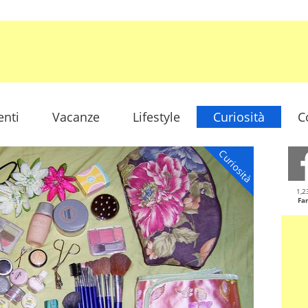
enti
Vacanze
Lifestyle
Curiosità
C
Curiosità
1,2
Fa