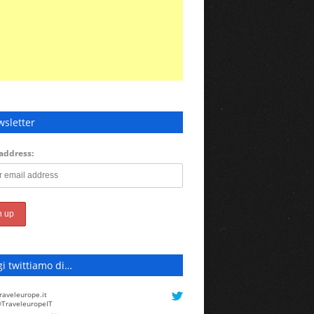
sletter
address:
i twittiamo di…
raveleurope.it
TraveleuropeIT