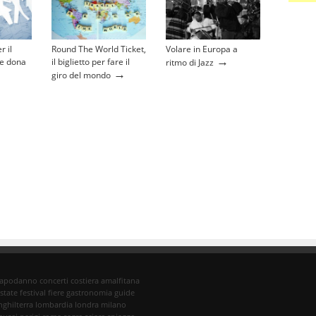
r il
Round The World Ticket,
Volare in Europa a
→
 e dona
il biglietto per fare il
ritmo di Jazz
→
giro del mondo
capodanno
concerti
costiera amalfitana
state
festival
fiere
gastronomia
guide
nghilterra
lombardia
londra
milano