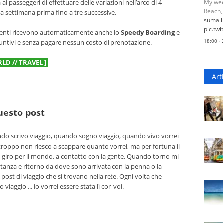
i passeggeri di effettuare delle variazioni nell’arco di 4
My wee
Reach,
a settimana prima fino a tre successive.
sumal
pic.tw
i clienti ricevono automaticamente anche lo
Speedy Boarding
e
18:00 ·
iuntivi e senza pagare nessun costo di prenotazione.
LD // TRAVEL ]
Art
questo post
o scrivo viaggio, quando sogno viaggio, quando vivo vorrei
troppo non riesco a scappare quanto vorrei, ma per fortuna il
n giro per il mondo, a contatto con la gente. Quando torno mi
tanza e ritorno da dove sono arrivata con la penna o la
 post di viaggio che si trovano nella rete. Ogni volta che
viaggio ... io vorrei essere stata lì con voi.