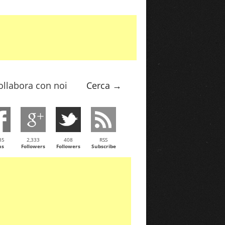
ollabora con noi
Cerca →
35
2,333
408
RSS
ns
Followers
Followers
Subscribe