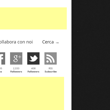
ollabora con noi
Cerca →
35
2,333
408
RSS
ns
Followers
Followers
Subscribe