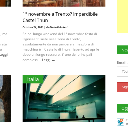
1° novembre a Trento? Imperdibile
Castel Thun
Ottobre 24, 2011 |
da Giulia Palmieri
e, ma
Se nel lungo weekend del 1° novembre festa di
o
Ognissanti siete nella zona di Trento,
rata il
assolutamente da non perdere a mezz’ora di
la
macchina è il Castello di Thun, riaperto ad aprile
New
Leggi
dopo un lungo restauro. E’ uno dei principali
→
complessi...
Leggi
Email 
Italia
Ogg
T
@