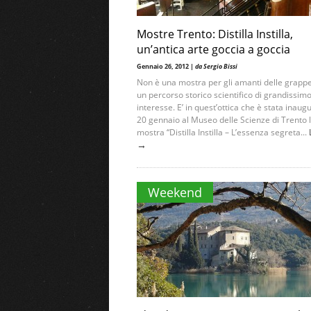
Mostre Trento: Distilla Instilla,
un’antica arte goccia a goccia
Gennaio 26, 2012 |
da Sergio Bissi
Non è una mostra per gli amanti delle grapp
un percorso storico scientifico di grandissim
interesse. E’ in quest’ottica che è stata inaugu
20 gennaio al Museo delle Scienze di Trento 
mostra “Distilla Instilla – L’essenza segreta...
→
Weekend