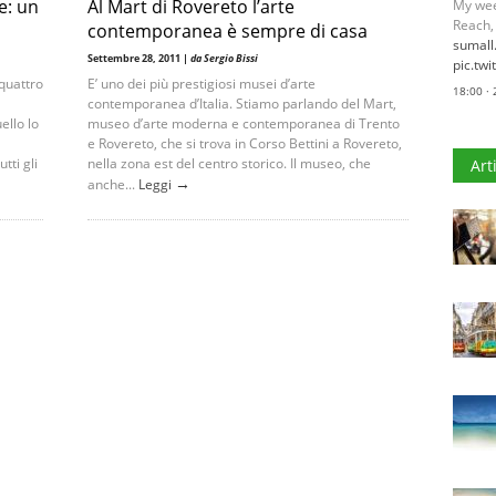
e: un
Al Mart di Rovereto l’arte
My wee
Reach,
contemporanea è sempre di casa
sumal
Settembre 28, 2011 |
da Sergio Bissi
pic.tw
quattro
E’ uno dei più prestigiosi musei d’arte
18:00 ·
contemporanea d’Italia. Stiamo parlando del Mart,
llo lo
museo d’arte moderna e contemporanea di Trento
e Rovereto, che si trova in Corso Bettini a Rovereto,
tti gli
nella zona est del centro storico. Il museo, che
Art
→
anche...
Leggi