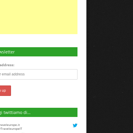
sletter
address:
i twittiamo di…
raveleurope.it
TraveleuropeIT