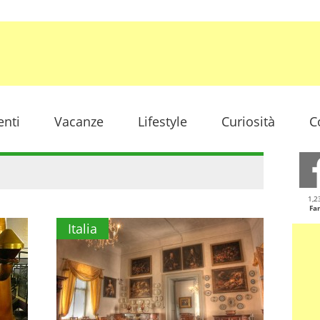
enti
Vacanze
Lifestyle
Curiosità
C
1,2
Fa
Italia