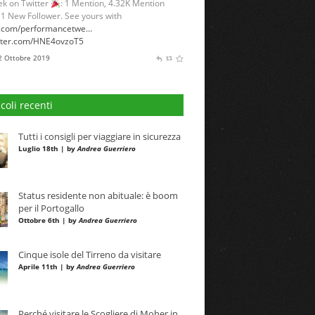
k on Twitter
: 1 Mention, 4.32K Mention
 1 New Follower. See yours with
l.com/performancetwe…
itter.com/HNE4ovzoT5
 2 Ottobre 2019
icoli recenti
Tutti i consigli per viaggiare in sicurezza
Luglio 18th | by
Andrea Guerriero
Status residente non abituale: è boom
per il Portogallo
Ottobre 6th | by
Andrea Guerriero
Cinque isole del Tirreno da visitare
Aprile 11th | by
Andrea Guerriero
Perché visitare le Scogliere di Moher in