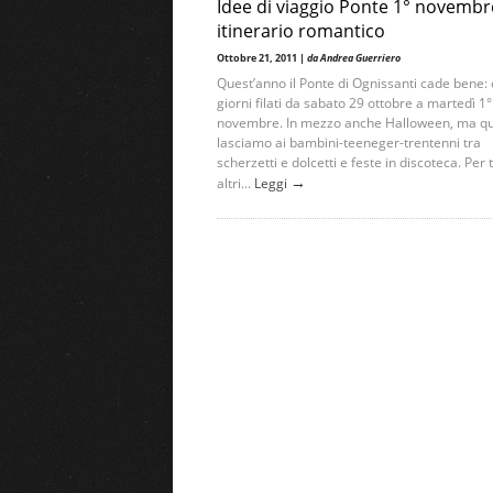
Idee di viaggio Ponte 1° novembr
itinerario romantico
Ottobre 21, 2011 |
da Andrea Guerriero
Quest’anno il Ponte di Ognissanti cade bene: 
giorni filati da sabato 29 ottobre a martedì 1°
novembre. In mezzo anche Halloween, ma que
lasciamo ai bambini-teeneger-trentenni tra
scherzetti e dolcetti e feste in discoteca. Per tu
→
altri...
Leggi