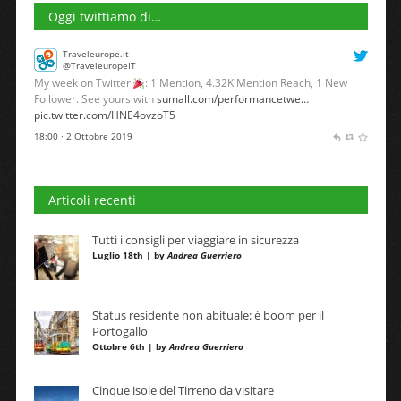
Oggi twittiamo di…
Traveleurope.it
@TraveleuropeIT
My week on Twitter
: 1 Mention, 4.32K Mention Reach, 1 New
Follower. See yours with
sumall.com/performancetwe…
pic.twitter.com/HNE4ovzoT5
18:00 · 2 Ottobre 2019
Articoli recenti
Tutti i consigli per viaggiare in sicurezza
Luglio 18th | by
Andrea Guerriero
Status residente non abituale: è boom per il
Portogallo
Ottobre 6th | by
Andrea Guerriero
Cinque isole del Tirreno da visitare