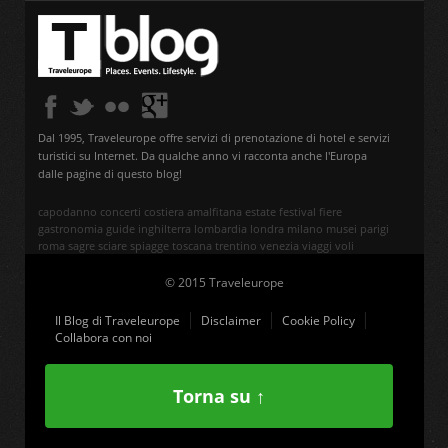
Dal 1995, Traveleurope offre servizi di prenotazione di hotel e servizi
turistici su Internet. Da qualche anno vi racconta anche l'Europa
dalle pagine di questo blog!
capodanno
concerti
costiera amalfitana
estate
festival
fiere
gastronomia
guide
inghilterra
lombardia
londra
milano
musei
parigi
roma
sagre
sciare
spiagge
toscana
trentino
venezia
viaggi
voli
© 2015 Traveleurope
Il Blog di Traveleurope
Disclaimer
Cookie Policy
Collabora con noi
Torna su ↑