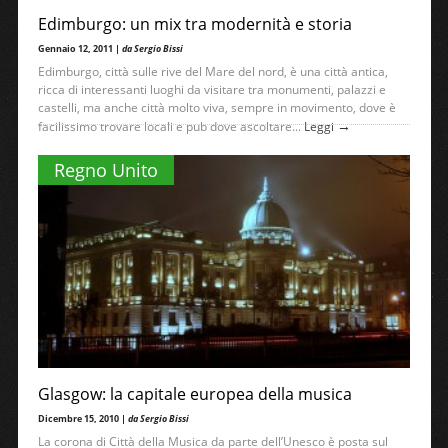
Edimburgo: un mix tra modernità e storia
Gennaio 12, 2011 |
da Sergio Bissi
Edimburgo, città sulle rive del Mare del nord, è una città antica,
ricca di interessanti luoghi da visitare tra monumenti, palazzi e
castelli, ma anche città molto viva, sempre in movimento, dove è
→
facilissimo trovare locali e pub dove ascoltare...
Leggi
Regno Unito
Glasgow: la capitale europea della musica
Dicembre 15, 2010 |
da Sergio Bissi
La corona di Città della Musica da parte dell’Unesco è posta sul