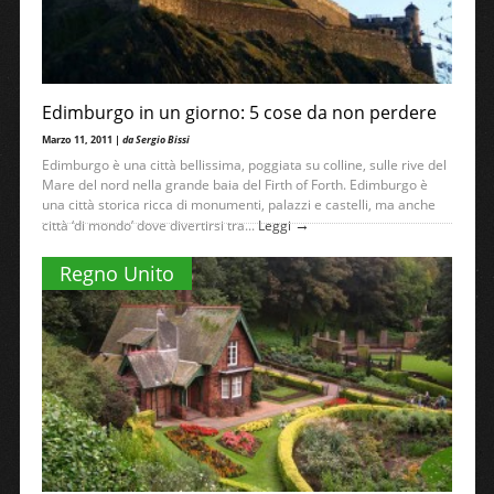
Edimburgo in un giorno: 5 cose da non perdere
Marzo 11, 2011 |
da Sergio Bissi
Edimburgo è una città bellissima, poggiata su colline, sulle rive del
Mare del nord nella grande baia del Firth of Forth. Edimburgo è
una città storica ricca di monumenti, palazzi e castelli, ma anche
→
città ‘di mondo’ dove divertirsi tra...
Leggi
Regno Unito