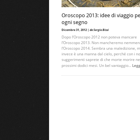
Oroscopo 2013: idee di viaggio p
ogni segno
Dicembre 31, 2012 |
da Sergio Bissi
Dopo l’Oroscopo 2012 non poteva mancare
l’Oroscopo 2013. Non mancheremo nemmen
l’Oroscopo 2014. Sembra una maledizione, 
invece è una manna dal cielo, perché con i no
suggerimenti saprete di che morte morire ne
prossimi dodici mesi. Un bel vantaggio...
Leg