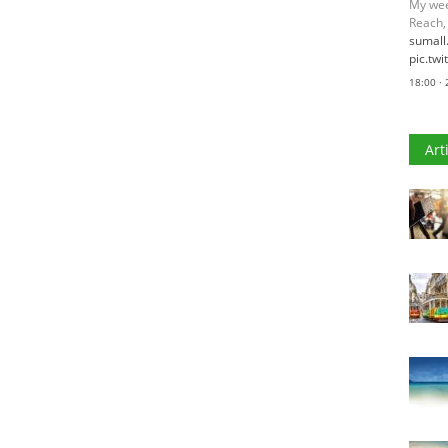
My wee
Reach,
sumal
pic.tw
18:00 ·
Art