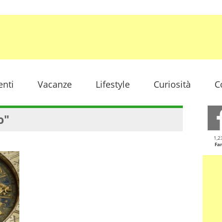
enti
Vacanze
Lifestyle
Curiosità
C
o"
1,2
Fa