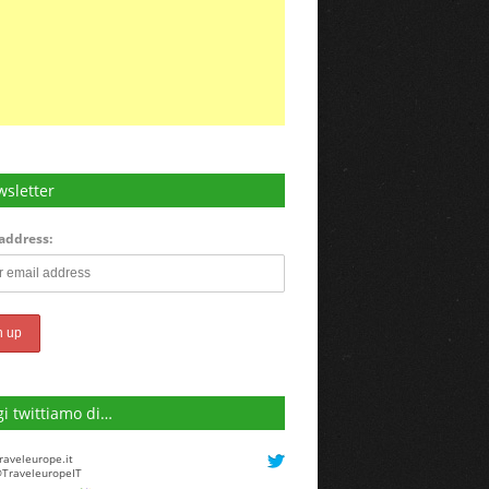
sletter
address:
i twittiamo di…
raveleurope.it
TraveleuropeIT