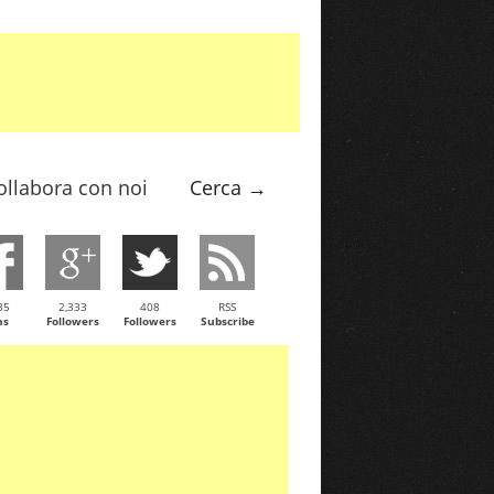
ollabora con noi
Cerca →
35
2,333
408
RSS
ns
Followers
Followers
Subscribe