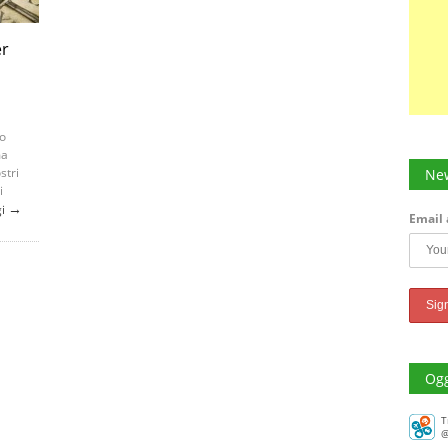
er
o
ma
stri
New
i
→
gi
Email 
Ogg
T
@