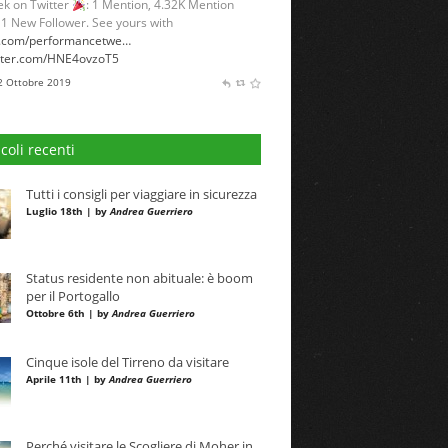
k on Twitter
: 1 Mention, 4.32K Mention
 1 New Follower. See yours with
l.com/performancetwe…
itter.com/HNE4ovzoT5
 2 Ottobre 2019
icoli recenti
Tutti i consigli per viaggiare in sicurezza
Luglio 18th | by
Andrea Guerriero
Status residente non abituale: è boom
per il Portogallo
Ottobre 6th | by
Andrea Guerriero
Cinque isole del Tirreno da visitare
Aprile 11th | by
Andrea Guerriero
Perché visitare le Scogliere di Moher in