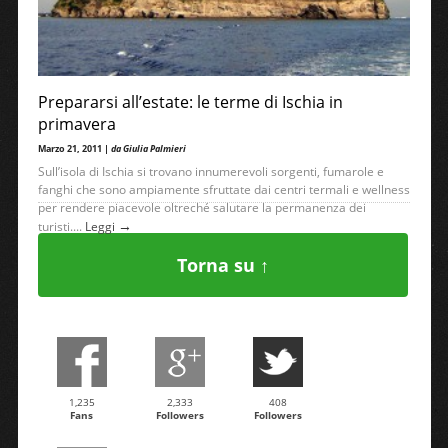
Prepararsi all’estate: le terme di Ischia in
primavera
Marzo 21, 2011 |
da Giulia Palmieri
Sull’isola di Ischia si trovano innumerevoli sorgenti, fumarole e
fanghi che sono ampiamente sfruttate dai centri termali e wellness
per rendere piacevole oltreché salutare la permanenza dei
→
turisti....
Leggi
Torna su ↑
1,235
2,333
408
Fans
Followers
Followers