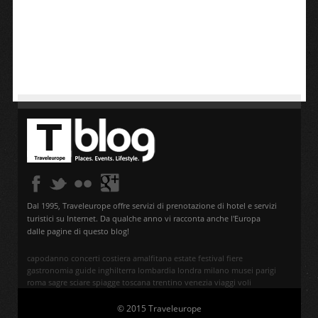
Dal 1995, Traveleurope offre servizi di prenotazione di hotel e servizi
turistici su Internet. Da qualche anno vi racconta anche l'Europa
dalle pagine di questo blog!
capodanno
concerti
costiera amalfitana
estate
festival
fiere
gastronomia
guide
inghilterra
lombardia
londra
milano
musei
parigi
roma
sagre
sciare
spiagge
toscana
trentino
venezia
viaggi
voli
© 2015 Traveleurope