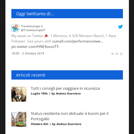
Oggi twittiamo di…
Traveleurope.it
@TraveleuropeIT
My week on Twitter
: 1 Mention, 4.32K Mention Reach, 1 New
Follower. See yours with
sumall.com/performancetwe…
pic.twitter.com/HNE4ovzoT5
18:00 · 2 Ottobre 2019
Articoli recenti
Tutti i consigli per viaggiare in sicurezza
Luglio 18th | by
Andrea Guerriero
Status residente non abituale: è boom per il
Portogallo
Ottobre 6th | by
Andrea Guerriero