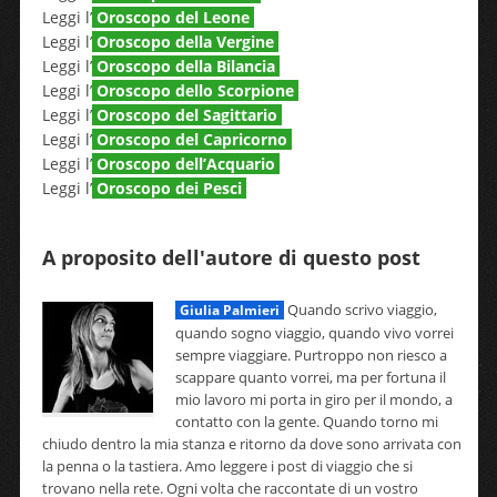
Leggi l’
Oroscopo del Leone
Leggi l’
Oroscopo della Vergine
Leggi l’
Oroscopo della Bilancia
Leggi l’
Oroscopo dello Scorpione
Leggi l’
Oroscopo del Sagittario
Leggi l’
Oroscopo del Capricorno
Leggi l’
Oroscopo dell’Acquario
Leggi l’
Oroscopo dei Pesci
A proposito dell'autore di questo post
Quando scrivo viaggio,
Giulia Palmieri
quando sogno viaggio, quando vivo vorrei
sempre viaggiare. Purtroppo non riesco a
scappare quanto vorrei, ma per fortuna il
mio lavoro mi porta in giro per il mondo, a
contatto con la gente. Quando torno mi
chiudo dentro la mia stanza e ritorno da dove sono arrivata con
la penna o la tastiera. Amo leggere i post di viaggio che si
trovano nella rete. Ogni volta che raccontate di un vostro