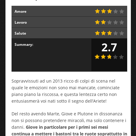
Amore
Lavoro
Salute
2.7
Summary:
Sopravvissuti ad un 2013 ricco di colpi di scena nel
quale le emozioni non sono mai mancate, cominciate
piano piano la riscossa, e questa lentezza certo non
entusiasmerà voi nati sotto il segno dell’Ariete!
Del resto avendo Marte, Giove e Plutone in dissonanza
non si possono pretendere miracoli, ma solo contenere i
danni.
Giove in particolare
per i primi sei mesi
continua a mettere i bastoni tra le ruote soprattutto in