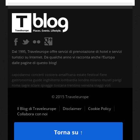
Dal 1995, Traveleurope offre servizi di prenotazione di hotel e servizi
turistici su Internet. Da qualche anno vi racconta anche l'Europa
dalle pagine di questo blog!
capodanno
concerti
costiera amalfitana
estate
festival
fiere
gastronomia
guide
inghilterra
lombardia
londra
milano
musei
parigi
roma
sagre
sciare
spiagge
toscana
trentino
venezia
viaggi
voli
© 2015 Traveleurope
Il Blog di Traveleurope
Disclaimer
Cookie Policy
Collabora con noi
Torna su ↑