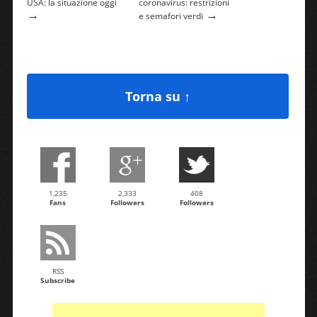
USA: la situazione oggi
coronavirus: restrizioni
→
→
e semafori verdi
Torna su ↑
1,235
2,333
408
Fans
Followers
Followers
RSS
Subscribe